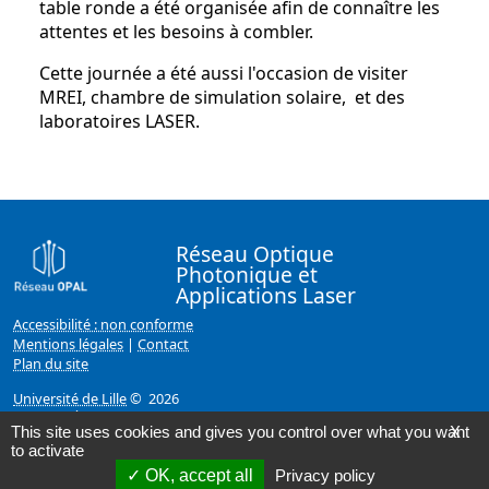
table ronde a été organisée afin de connaître les
attentes et les besoins à combler.
Cette journée a été aussi l'occasion de visiter
MREI, chambre de simulation solaire, et des
laboratoires LASER.
Réseau Optique
Photonique et
Applications Laser
Accessibilité : non conforme
Mentions légales
|
Contact
Plan du site
Université de Lille
© 2026
Page mise à jour le 21/12/2023 (16:16)
This site uses cookies and gives you control over what you want
X
to activate
OK, accept all
Privacy policy