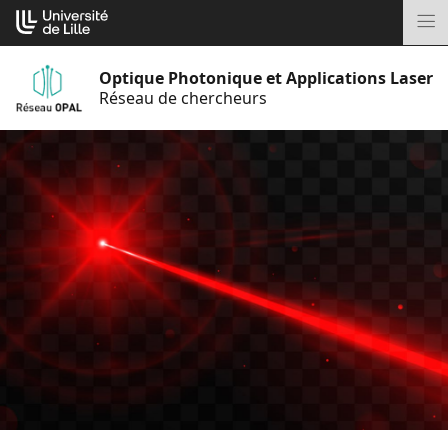
Aller
Cookies management panel
au
M
contenu
Optique Photonique et Applications Laser
Réseau de chercheurs